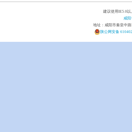
建议使用IE5.0
咸阳
地址：咸阳市秦皇中路5号 电
陕公网安备 610402