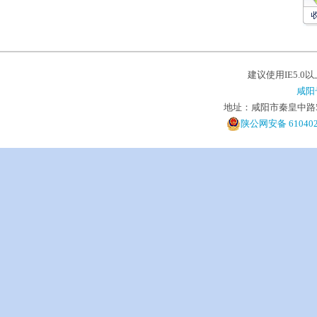
建议使用IE5.0
咸阳
地址：咸阳市秦皇中路5号 电
陕公网安备 610402