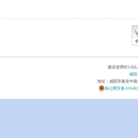
建议使用IE5.0
咸阳
地址：咸阳市秦皇中路5号 电
陕公网安备 610402