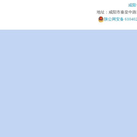
咸阳
地址：咸阳市秦皇中路5号 电
陕公网安备 610402